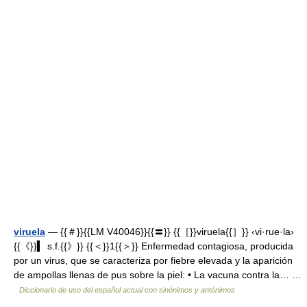
viruela
— {{＃}}{{LM V40046}}{{〓}} {{［}}viruela{{］}} ‹vi·rue·la›
{{《}}▍ s.f.{{》}} {{＜}}1{{＞}} Enfermedad contagiosa, producida
por un virus, que se caracteriza por fiebre elevada y la aparición
de ampollas llenas de pus sobre la piel: • La vacuna contra la… …
Diccionario de uso del español actual con sinónimos y antónimos