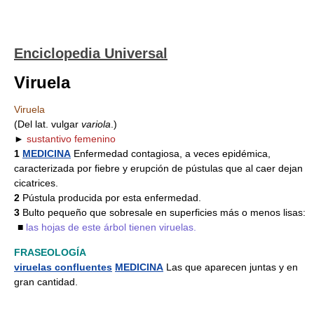
Enciclopedia Universal
Viruela
Viruela
(Del lat. vulgar
variola
.)
►
sustantivo femenino
1
MEDICINA
Enfermedad contagiosa, a veces epidémica,
caracterizada por fiebre y erupción de pústulas que al caer dejan
cicatrices.
2
Pústula producida por esta enfermedad.
3
Bulto pequeño que sobresale en superficies más o menos lisas:
■
las hojas de este árbol tienen viruelas.
FRASEOLOGÍA
viruelas confluentes
MEDICINA
Las que aparecen juntas y en
gran cantidad.