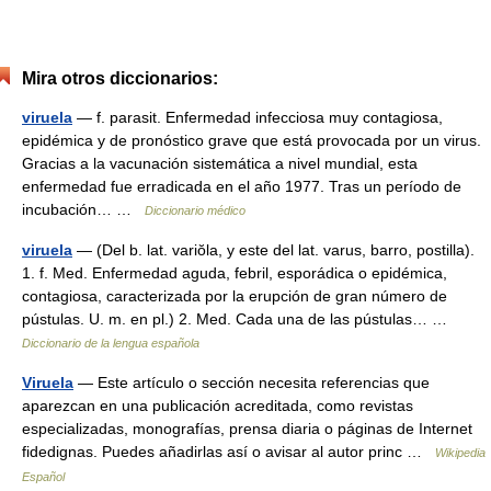
Mira otros diccionarios:
viruela
— f. parasit. Enfermedad infecciosa muy contagiosa,
epidémica y de pronóstico grave que está provocada por un virus.
Gracias a la vacunación sistemática a nivel mundial, esta
enfermedad fue erradicada en el año 1977. Tras un período de
incubación… …
Diccionario médico
viruela
— (Del b. lat. variŏla, y este del lat. varus, barro, postilla).
1. f. Med. Enfermedad aguda, febril, esporádica o epidémica,
contagiosa, caracterizada por la erupción de gran número de
pústulas. U. m. en pl.) 2. Med. Cada una de las pústulas… …
Diccionario de la lengua española
Viruela
— Este artículo o sección necesita referencias que
aparezcan en una publicación acreditada, como revistas
especializadas, monografías, prensa diaria o páginas de Internet
fidedignas. Puedes añadirlas así o avisar al autor princ …
Wikipedia
Español