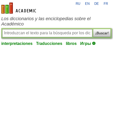
RU
EN
DE
FR
es-academic.com
Los diccionarios y las enciclopedias sobre el
Académico
¡Buscar!
interpretaciones
Traducciones
libros
Игры ⚽