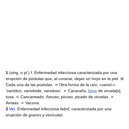
1
(sing. o pl.) f. Enfermedad infecciosa caracterizada por una
erupción de pústulas que, al curarse, dejan un hoyo en la piel. ⊚
Cada una de las pústulas. ⇒ Otra forma de la raíz, «variol-»:
‘variólico, varioloide, varioloso’. ➢ Cacaraña,
hoyo
de viruela[s],
tusa. ➢ Cancaneado, ñaruso, picoso, picado de
viruelas
. ➢
Amaas. ➢ Vacuna.
2
Vet.
Enfermedad infecciosa febril, caracterizada por una
erupción de granos y vesículas.