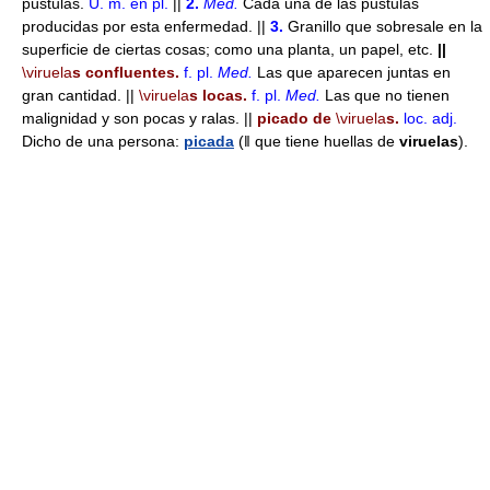
pústulas.
U. m. en pl.
||
2.
Med.
Cada una de las pústulas
producidas por esta enfermedad. ||
3.
Granillo que sobresale en la
superficie de ciertas cosas; como una planta, un papel, etc.
||
\viruela
s confluentes.
f.
pl.
Med.
Las que aparecen juntas en
gran cantidad. ||
\viruela
s locas.
f.
pl.
Med.
Las que no tienen
malignidad y son pocas y ralas. ||
picado de
\viruela
s.
loc. adj.
Dicho de una persona:
picada
(ǁ que tiene huellas de
viruelas
).