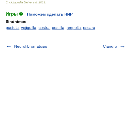
Enciclopedia Universal
.
2012
.
Игры ⚽
Поможем сделать НИР
Sinónimos
:
pústula
,
vejiguilla
,
costra
,
postilla
,
ampolla
,
escara
Neurofibromatosis
Cianuro