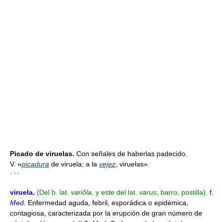
Picado de viruelas.
Con señales de haberlas padecido.
V. «
picadura
de viruela; a la
vejez
, viruelas».
* * *
viruela
.
(Del b. lat.
variŏla,
y este del lat.
varus
, barro, postilla).
f.
Med.
Enfermedad aguda, febril, esporádica o epidémica,
contagiosa, caracterizada por la erupción de gran número de